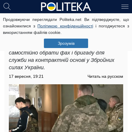
Продовжуючи переглядати Politeka.net Ви підтверджуєте, що
Як вибрати військову
ознайомилися з
Політикою конфіденційності
і погоджуєтеся з
спеціальність: юристи розповіли, як
використанням файлів cookie.
можна вплинути на розподіл
Зрозумів
Військовозобов'язані мають можливість
самостійно обрати фах і бригаду для
служби на контрактній основі у Збройних
силах України.
17 вересня, 19:21
Читать на русском