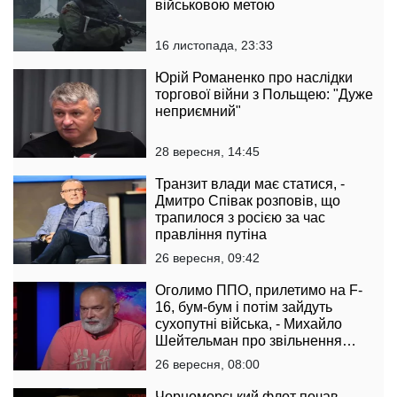
військовою метою
16 листопада, 23:33
Юрій Романенко про наслідки
торгової війни з Польщею: "Дуже
неприємний"
28 вересня, 14:45
Транзит влади має статися, -
Дмитро Співак розповів, що
трапилося з росією за час
правління путіна
26 вересня, 09:42
Оголимо ППО, прилетимо на F-
16, бум-бум і потім зайдуть
сухопутні війська, - Михайло
Шейтельман про звільнення
Криму
26 вересня, 08:00
Чорноморський флот почав