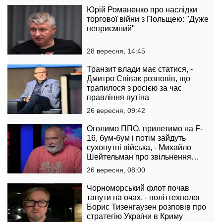
Юрій Романенко про наслідки
торгової війни з Польщею: "Дуже
неприємний"
28 вересня, 14:45
Транзит влади має статися, -
Дмитро Співак розповів, що
трапилося з росією за час
правління путіна
26 вересня, 09:42
Оголимо ППО, прилетимо на F-
16, бум-бум і потім зайдуть
сухопутні війська, - Михайло
Шейтельман про звільнення
Криму
26 вересня, 08:00
Чорноморський флот почав
танути на очах, - політтехнолог
Борис Тизенгаузен розповів про
стратегію України в Криму