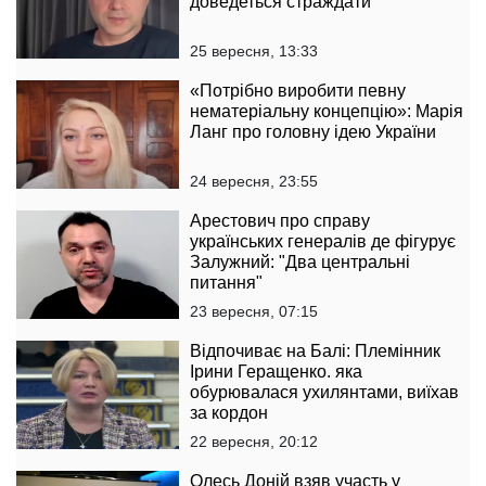
доведеться страждати
25 вересня, 13:33
«Потрібно виробити певну
нематеріальну концепцію»: Марія
Ланг про головну ідею України
24 вересня, 23:55
Арестович про справу
українських генералів де фігурує
Залужний: "Два центральні
питання"
23 вересня, 07:15
Відпочиває на Балі: Племінник
Ірини Геращенко. яка
обурювалася ухилянтами, виїхав
за кордон
22 вересня, 20:12
Олесь Доній взяв участь у